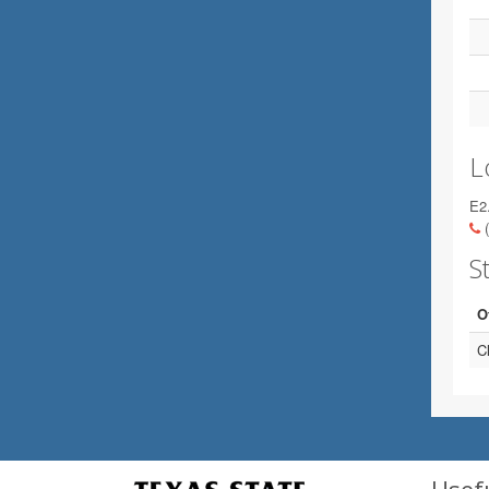
L
E2
(
St
O
C