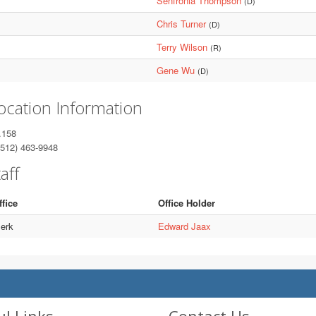
Senfronia Thompson
(D)
Chris Turner
(D)
Terry Wilson
(R)
Gene Wu
(D)
ocation Information
.158
512) 463-9948
aff
ffice
Office Holder
lerk
Edward Jaax