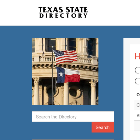
H
C
C
O
C
V
Search