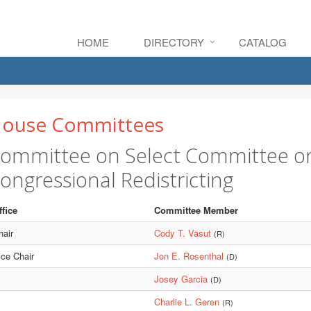
HOME
DIRECTORY
CATALOG
ouse Committees
ommittee on Select Committee o
ongressional Redistricting
ffice
Committee Member
hair
Cody T. Vasut
(R)
ice Chair
Jon E. Rosenthal
(D)
Josey Garcia
(D)
Charlie L. Geren
(R)