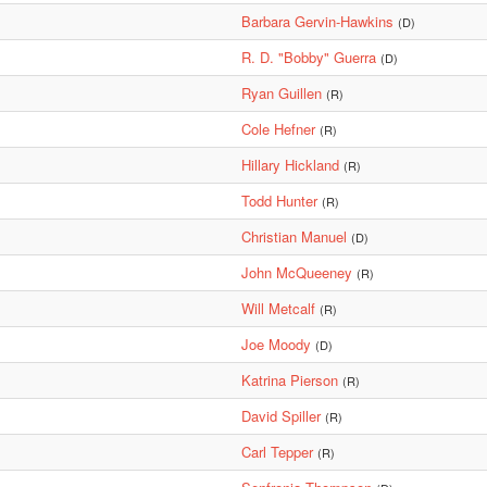
Barbara Gervin-Hawkins
(D)
R. D. "Bobby" Guerra
(D)
Ryan Guillen
(R)
Cole Hefner
(R)
Hillary Hickland
(R)
Todd Hunter
(R)
Christian Manuel
(D)
John McQueeney
(R)
Will Metcalf
(R)
Joe Moody
(D)
Katrina Pierson
(R)
David Spiller
(R)
Carl Tepper
(R)